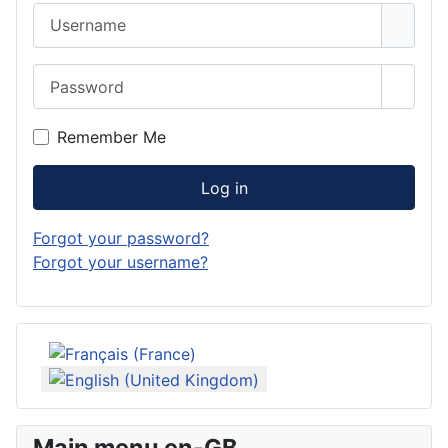
Username
Password
Show 
Remember Me
Log in
Forgot your password?
Forgot your username?
Select your language
Main menu en-GB