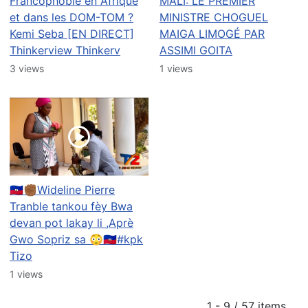
Francophobie en Afrique
MALI: LE PREMIER
et dans les DOM-TOM ?
MINISTRE CHOGUEL
Kemi Seba [EN DIRECT]
MAIGA LIMOGÉ PAR
Thinkerview Thinkerv
ASSIMI GOITA
3 views
1 views
🇭🇹✊🏾Wideline Pierre
Tranble tankou fèy Bwa
devan pot lakay li ,Aprè
Gwo Sopriz sa 😳🇭🇹#kpk
Tizo
1 views
1 - 9 / 57 items