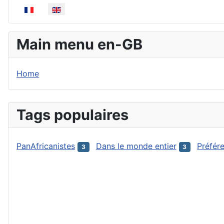
Select your language
Main menu en-GB
Home
Tags populaires
PanAfricanistes
Dans le monde entier
Préfér
3
3