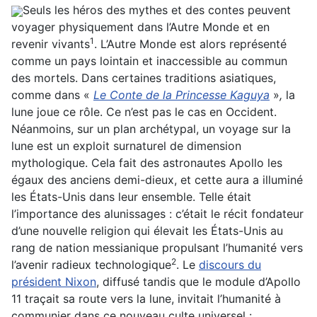
Seuls les héros des mythes et des contes peuvent
voyager physiquement dans l’Autre Monde et en
1
revenir vivants
. L’Autre Monde est alors représenté
comme un pays lointain et inaccessible au commun
des mortels. Dans certaines traditions asiatiques,
comme dans «
Le Conte de la Princesse Kaguya
»
,
la
lune joue ce rôle. Ce n’est pas le cas en Occident.
Néanmoins, sur un plan archétypal, un voyage sur la
lune est un exploit surnaturel de dimension
mythologique. Cela fait des astronautes Apollo les
égaux des anciens demi-dieux, et cette aura a illuminé
les États-Unis dans leur ensemble. Telle était
l’importance des alunissages : c’était le récit fondateur
d’une nouvelle religion qui élevait les États-Unis au
rang de nation messianique propulsant l’humanité vers
2
l’avenir radieux technologique
. Le
discours du
président Nixon
, diffusé tandis que le module d’Apollo
11 traçait sa route vers la lune, invitait l’humanité à
communier dans ce nouveau culte universel :