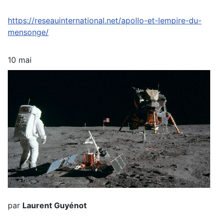
https://reseauinternational.net/apollo-et-lempire-du-
mensonge/
10 mai
par
Laurent Guyénot