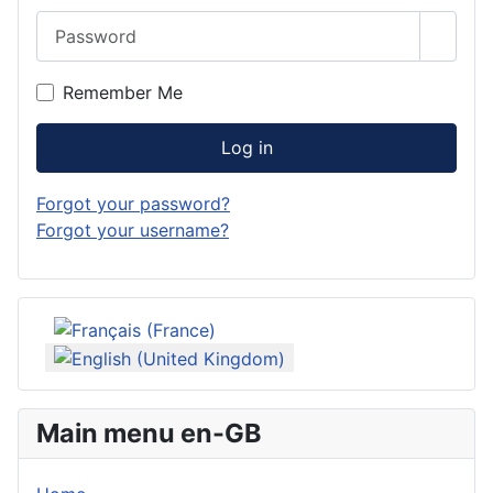
Password
Show 
Remember Me
Log in
Forgot your password?
Forgot your username?
Select your language
Main menu en-GB