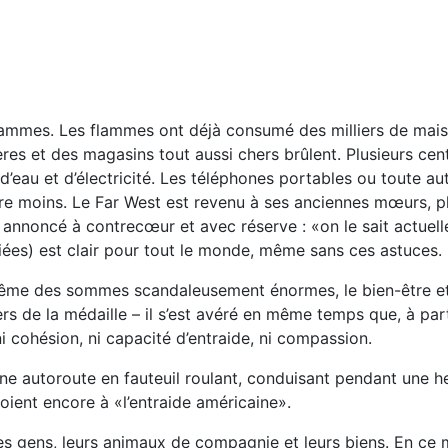
flammes. Les flammes ont déjà consumé des milliers de mais
ères et des magasins tout aussi chers brûlent. Plusieurs ce
d’eau et d’électricité. Les téléphones portables ou toute au
core moins. Le Far West est revenu à ses anciennes mœurs, p
nnoncé à contrecœur et avec réserve : «on le sait actuellem
oriées) est clair pour tout le monde, même sans ces astuces.
t même des sommes scandaleusement énormes, le bien-être et
ers de la médaille – il s’est avéré en même temps que, à par
 ni cohésion, ni capacité d’entraide, ni compassion.
’une autoroute en fauteuil roulant, conduisant pendant une he
roient encore à «l’entraide américaine».
s gens, leurs animaux de compagnie et leurs biens. En ce mo