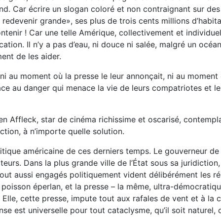
d. Car écrire un slogan coloré et non contraignant sur des 
redevenir grande», ses plus de trois cents millions d’habita
tenir ! Car une telle Amérique, collectivement et individuel
ation. Il n’y a pas d’eau, ni douce ni salée, malgré un océa
nt de les aider.
ni au moment où la presse le leur annonçait, ni au moment o
ace au danger qui menace la vie de leurs compatriotes et l
Ben Affleck, star de cinéma richissime et oscarisé, contempl
ction, à n’importe quelle solution.
litique américaine de ces derniers temps. Le gouverneur de 
cteurs. Dans la plus grande ville de l’État sous sa juridictio
out aussi engagés politiquement vident délibérément les rés
poisson éperlan, et la presse – la même, ultra-démocratique,
Elle, cette presse, impute tout aux rafales de vent et à la 
e est universelle pour tout cataclysme, qu’il soit naturel