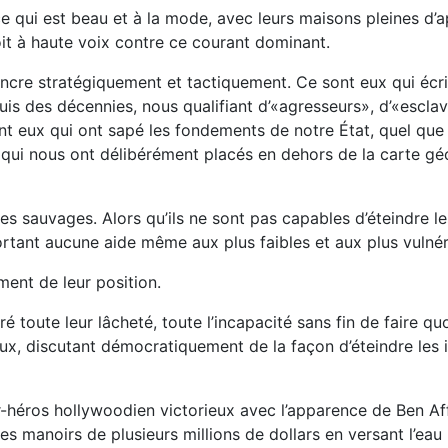
e qui est beau et à la mode, avec leurs maisons pleines d’a
oit à haute voix contre ce courant dominant.
ncre stratégiquement et tactiquement. Ce sont eux qui écri
is des décennies, nous qualifiant d’«agresseurs», d’«escla
ont eux qui ont sapé les fondements de notre État, quel qu
 qui nous ont délibérément placés en dehors de la carte g
es sauvages. Alors qu’ils ne sont pas capables d’éteindre le
rtant aucune aide même aux plus faibles et aux plus vulnér
ent de leur position.
é toute leur lâcheté, toute l’incapacité sans fin de faire qu
ux, discutant démocratiquement de la façon d’éteindre les in
per-héros hollywoodien victorieux avec l’apparence de Ben
es manoirs de plusieurs millions de dollars en versant l’ea