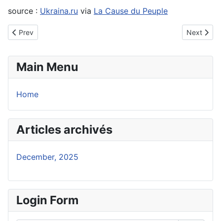
source :
Ukraina.ru
via
La Cause du Peuple
Previous article: Contrecoup de l’échec atlantiste
Next articl
Prev
Next
Main Menu
Home
Articles archivés
December, 2025
Login Form