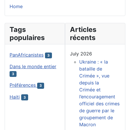
Home
Tags
Articles
populaires
récents
July 2026
PanAfricanistes
3
Ukraine : « la
Dans le monde entier
bataille de
3
Crimée », vue
depuis la
Préférences
3
Crimée et
l’encouragement
Haiti
3
officiel des crimes
de guerre par le
groupement de
Macron