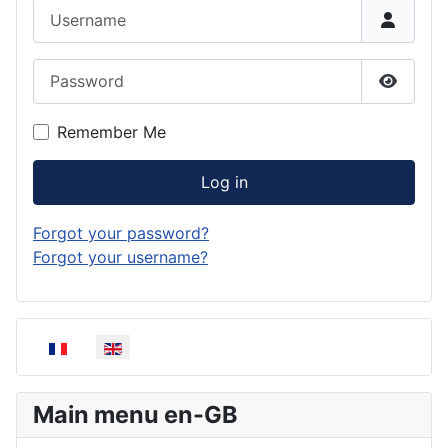
Username
Password
Show P
Remember Me
Log in
Forgot your password?
Forgot your username?
Select your language
Main menu en-GB