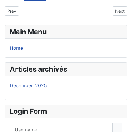
Previous article: US rice exported to Haiti may be harmful to heal
Next arti
Prev
Next
Main Menu
Home
Articles archivés
December, 2025
Login Form
Username