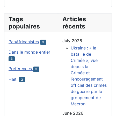
Tags
Articles
populaires
récents
July 2026
PanAfricanistes
3
Ukraine : « la
Dans le monde entier
bataille de
3
Crimée », vue
depuis la
Préférences
3
Crimée et
l’encouragement
Haiti
3
officiel des crimes
de guerre par le
groupement de
Macron
June 2026