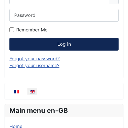
Password
Show 
Remember Me
Log in
Forgot your password?
Forgot your username?
Select your language
Main menu en-GB
Home