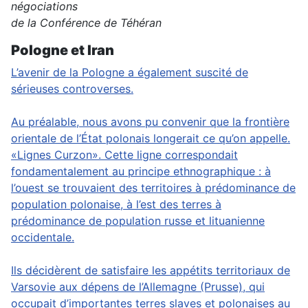
négociations
de la Conférence de Téhéran
Pologne et Iran
L’avenir de la Pologne a également suscité de
sérieuses controverses.
Au préalable, nous avons pu convenir que la frontière
orientale de l’État polonais longerait ce qu’on appelle.
«Lignes Curzon». Cette ligne correspondait
fondamentalement au principe ethnographique : à
l’ouest se trouvaient des territoires à prédominance de
population polonaise, à l’est des terres à
prédominance de population russe et lituanienne
occidentale.
Ils décidèrent de satisfaire les appétits territoriaux de
Varsovie aux dépens de l’Allemagne (Prusse), qui
occupait d’importantes terres slaves et polonaises au