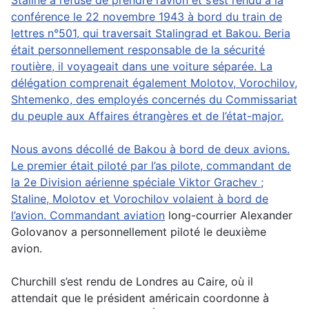
Staline a refusé de prendre l’avion et s’est rendu à la
conférence le 22 novembre 1943 à bord du train de
lettres n°501, qui traversait Stalingrad et Bakou. Beria
était personnellement responsable de la sécurité
routière, il voyageait dans une voiture séparée. La
délégation comprenait également Molotov, Vorochilov,
Shtemenko, des employés concernés du Commissariat
du peuple aux Affaires étrangères et de l’état-major.
Nous avons décollé de Bakou à bord de deux avions.
Le premier était piloté par l’as pilote, commandant de
la 2e Division aérienne spéciale Viktor Grachev ;
Staline, Molotov et Vorochilov volaient à bord de
l’avion. Commandant
aviation
long-courrier Alexander
Golovanov a personnellement piloté le deuxième
avion.
Churchill s’est rendu de Londres au Caire, où il
attendait que le président américain coordonne à