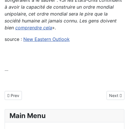
songeraient à le sauver : «
Si les États-Unis continuent
à avoir la capacité de construire un ordre mondial
unipolaire, cet ordre mondial sera le pire que la
société humaine ait jamais connu. Les gens doivent
bien
comprendre cela
».
source :
New Eastern Outlook
…
Previous article: Israël, un projet devenu impossible
Next artic
Prev
Next
Main Menu