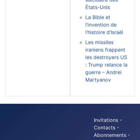
États-Unis
La Bible et
l’invention de
l’histoire d’Israël
Les missiles
iraniens frappent
les destroyers US
: Trump relance la
guerre – Andrei
Martyanov
Invitations -
Contacts -
Abonnements -