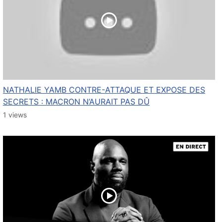
NATHALIE YAMB CONTRE-ATTAQUE ET EXPOSE DES
SECRETS : MACRON N’AURAIT PAS DÛ
1 views