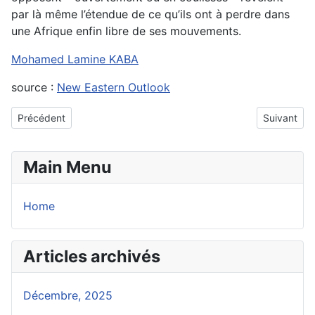
par là même l’étendue de ce qu’ils ont à perdre dans
une Afrique enfin libre de ses mouvements.
Mohamed Lamine KABA
source :
New Eastern Outlook
Article précédent : Le président russe a exposé les principes clés
Article sui
Précédent
Suivant
Main Menu
Home
Articles archivés
Décembre, 2025