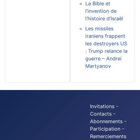
La Bible et
l’invention de
l’histoire d’Israël
Les missiles
iraniens frappent
les destroyers US
: Trump relance la
guerre – Andrei
Martyanov
Invitations -
Contacts -
Abonnements -
Participation -
Remerciements