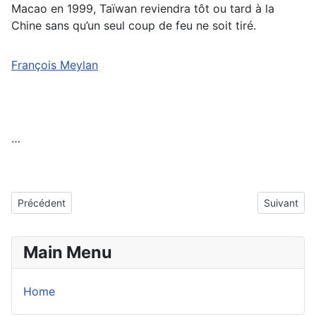
Macao en 1999, Taïwan reviendra tôt ou tard à la
Chine sans qu’un seul coup de feu ne soit tiré.
François Meylan
…
Article précédent : Le siècle Africain commence par l’unité – ou n
Article sui
Précédent
Suivant
Main Menu
Home