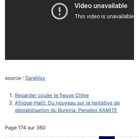
source :
SaneVox
Regarder couler le fleuve Chine
Afrique-Haiti: Du nouveau sur la tentative de
déstabilisation du Burkina. Pensées KAMITE
Page 174 sur 360