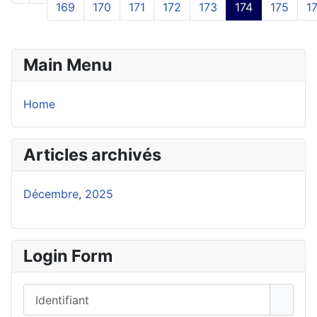
169
170
171
172
173
174
175
1
Main Menu
Home
Articles archivés
Décembre, 2025
Login Form
Identifiant