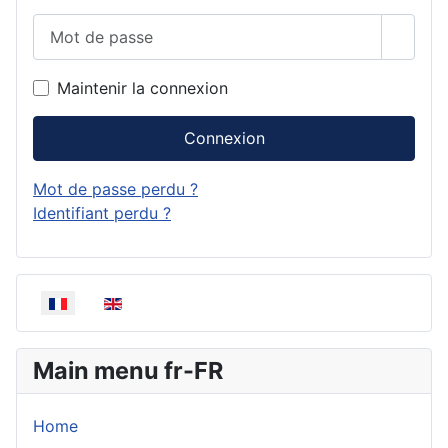
Mot de passe
Affich
Maintenir la connexion
Connexion
Mot de passe perdu ?
Identifiant perdu ?
Sélectionnez votre langue
Main menu fr-FR
Home