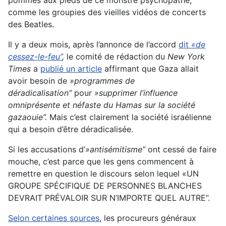
pommes aux pieds de ce monstre psychopathe,
comme les groupies des vieilles vidéos de concerts
des Beatles.
Il y a deux mois, après l’annonce de l’accord
dit
«de
cessez-le-feu”
,
le comité de rédaction du
New York
Times
a
publié un article
affirmant que Gaza allait
avoir besoin de
»programmes de
déradicalisation”
pour
»supprimer l’influence
omniprésente et néfaste du Hamas sur la société
gazaouie”.
Mais c’est clairement la société israélienne
qui a besoin d’être déradicalisée.
Si les accusations d’
»antisémitisme”
ont cessé de faire
mouche, c’est parce que les gens commencent à
remettre en question le discours selon lequel «UN
GROUPE SPÉCIFIQUE DE PERSONNES BLANCHES
DEVRAIT PRÉVALOIR SUR N’IMPORTE QUEL AUTRE”.
Selon certaines sources
, les procureurs généraux