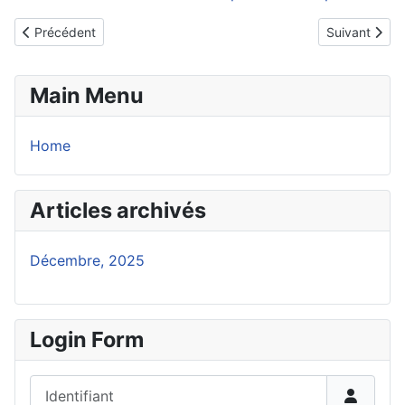
Article précédent : Le retrait de la Confédération du Sahel de la 
Article suiva
Précédent
Suivant
Main Menu
Home
Articles archivés
Décembre, 2025
Login Form
Identifiant