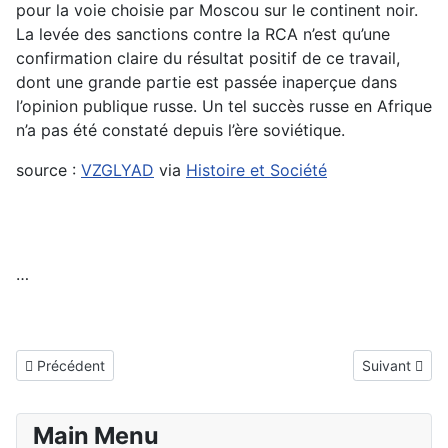
pour la voie choisie par Moscou sur le continent noir.
La levée des sanctions contre la RCA n’est qu’une
confirmation claire du résultat positif de ce travail,
dont une grande partie est passée inaperçue dans
l’opinion publique russe. Un tel succès russe en Afrique
n’a pas été constaté depuis l’ère soviétique.
source :
VZGLYAD
via
Histoire et Société
…
Article précédent : La panique s’empare de l’entité sioniste alors
Article sui
Précédent
Suivant
Main Menu