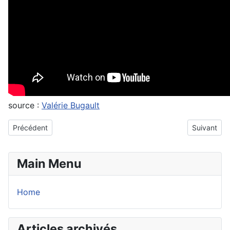
source :
Valérie Bugault
Article précédent : Un regard réaliste sur la riposte de l’Iran cont
Article sui
Précédent
Suivant
Main Menu
Home
Articles archivés