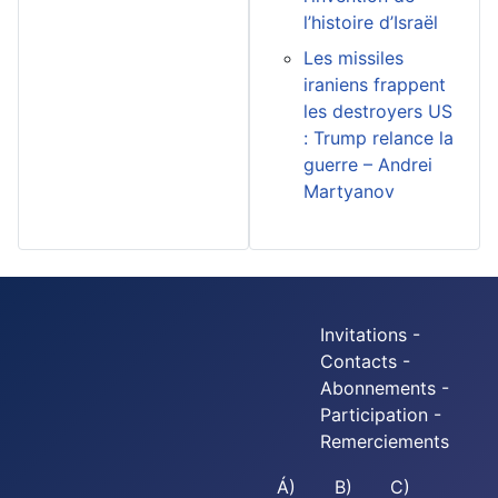
l’histoire d’Israël
Les missiles
iraniens frappent
les destroyers US
: Trump relance la
guerre – Andrei
Martyanov
Invitations -
Contacts -
Abonnements -
Participation -
Remerciements
Á)
B)
C)