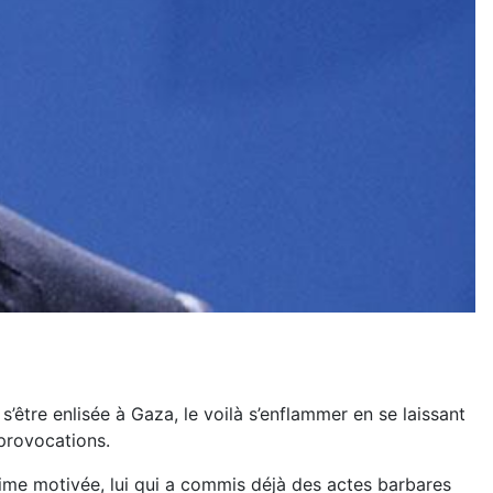
s’être enlisée à Gaza, le voilà s’enflammer en se laissant
 provocations.
ime motivée, lui qui a commis déjà des actes barbares