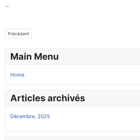
…
Article précédent : Guerre Israël versus Iran : quel est le projet ?
Précédent
Main Menu
Home
Articles archivés
Décembre, 2025