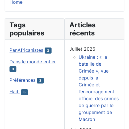
Home
Tags
Articles
populaires
récents
Juillet 2026
PanAfricanistes
3
Ukraine : « la
Dans le monde entier
bataille de
3
Crimée », vue
depuis la
Préférences
3
Crimée et
l’encouragement
Haiti
3
officiel des crimes
de guerre par le
groupement de
Macron