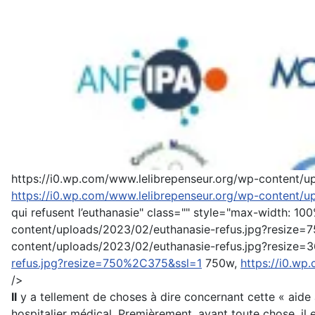
https://i0.wp.com/www.lelibrepenseur.org/wp-content/
https://i0.wp.com/www.lelibrepenseur.org/wp-content/
qui refusent l’euthanasie" class="" style="max-width: 100
content/uploads/2023/02/euthanasie-refus.jpg?resize=
content/uploads/2023/02/euthanasie-refus.jpg?resize
refus.jpg?resize=750%2C375&ssl=1
750w,
https://i0.w
/>
Il
y a tellement de choses à dire concernant cette « aide
hospitalier médical. Premièrement, avant toute chose, il