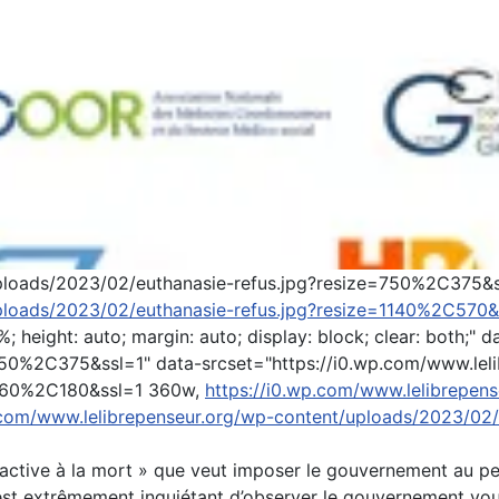
uploads/2023/02/euthanasie-refus.jpg?resize=750%2C375&
uploads/2023/02/euthanasie-refus.jpg?resize=1140%2C570&
%; height: auto; margin: auto; display: block; clear: both;
750%2C375&ssl=1" data-srcset="https://i0.wp.com/www.lel
=360%2C180&ssl=1 360w,
https://i0.wp.com/www.lelibrepen
p.com/www.lelibrepenseur.org/wp-content/uploads/2023/02
 active à la mort » que veut imposer le gouvernement au pe
 est extrêmement inquiétant d’observer le gouvernement voul