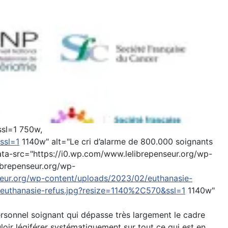
ssl=1 750w,
ssl=1
1140w" alt="Le cri d’alarme de 800.000 soignants
" data-src="https://i0.wp.com/www.lelibrepenseur.org/wp-
ibrepenseur.org/wp-
seur.org/wp-content/uploads/2023/02/euthanasie-
/euthanasie-refus.jpg?resize=1140%2C570&ssl=1
1140w"
rsonnel soignant qui dépasse très largement le cadre
oir légiférer systématiquement sur tout ce qui est en