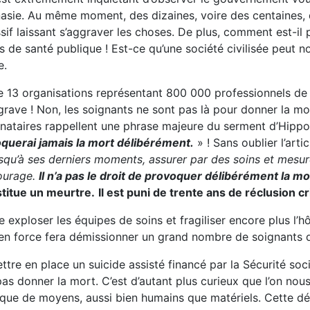
nasie. Au même moment, des dizaines, voire des centaines,
 laissant s’aggraver les choses. De plus, comment est-il pos
 de santé publique ! Est-ce qu’une société civilisée peut n
e.
e 13 organisations représentant 800 000 professionnels de l
ave ! Non, les soignants ne sont pas là pour donner la mort
signataires rappellent une phrase majeure du serment d’Hippo
querai jamais la mort délibérément.
» ! Sans oublier l’art
u’à ses derniers moments, assurer par des soins et mesures 
tourage.
Il n’a pas le droit de provoquer délibérément la mo
stitue un meurtre.
Il est puni de trente ans de réclusion c
ire exploser les équipes de soins et fragiliser encore plus 
en force fera démissionner un grand nombre de soignants qu
tre en place un suicide assisté financé par la Sécurité soci
as donner la mort. C’est d’autant plus curieux que l’on nous 
que de moyens, aussi bien humains que matériels. Cette dér