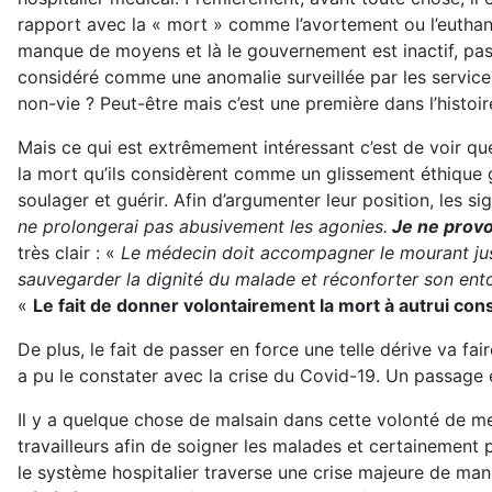
rapport avec la « mort » comme l’avortement ou l’eutha
manque de moyens et là le gouvernement est inactif, passif
considéré comme une anomalie surveillée par les services
non-vie ? Peut-être mais c’est une première dans l’histoir
Mais ce qui est extrêmement intéressant c’est de voir qu
la mort qu’ils considèrent comme un glissement éthique gr
soulager et guérir. Afin d’argumenter leur position, les 
ne prolongerai pas abusivement les agonies.
Je ne provo
très clair : «
Le médecin doit accompagner le mourant jusq
sauvegarder la dignité du malade et réconforter son en
«
Le fait de donner volontairement la mort à autrui con
De plus, le fait de passer en force une telle dérive va fa
a pu le constater avec la crise du Covid-19. Un passage 
Il y a quelque chose de malsain dans cette volonté de met
travailleurs afin de soigner les malades et certainement p
le système hospitalier traverse une crise majeure de man