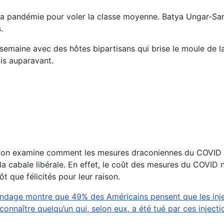
a pandémie pour voler la classe moyenne. Batya Ungar-Sarg
.
 semaine avec des hôtes bipartisans qui brise le moule de l
is auparavant.
on examine comment les mesures draconiennes du COVID ont
la cabale libérale. En effet, le coût des mesures du COVID
ôt que félicités pour leur raison.
ondage montre que 49% des Américains pensent que les inj
nnaître quelqu’un qui, selon eux, a été tué par ces injecti