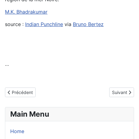
M.K. Bhadrakumar
source :
Indian Punchline
via
Bruno Bertez
…
Article précédent : Le crépuscule de la doctrine Monroe : Commen
Article suivan
Précédent
Suivant
Main Menu
Home