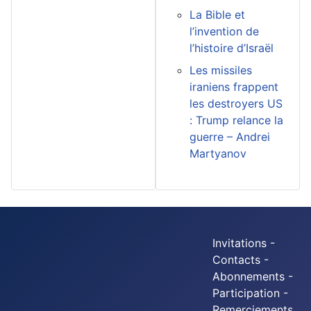
La Bible et
l’invention de
l’histoire d’Israël
Les missiles
iraniens frappent
les destroyers US
: Trump relance la
guerre – Andrei
Martyanov
Invitations -
Contacts -
Abonnements -
Participation -
Remerciements