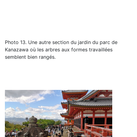
Photo 13.
Un
e
autre
section
du jardin du parc de
Kanazawa
où
le
s arbres aux formes
travail
lées
semblent bien rangés
.