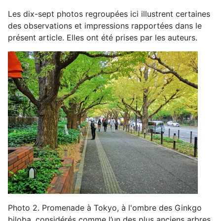
Les
dix-sept
photos regroupées
ici
illustrent certaines
des observations et impressions rapportées
dans l
e
présent
article
.
Elles ont été prises par les auteurs.
Photo
2
.
Promenade à Tokyo
, à l'ombre des Ginkgo
biloba,
considérés comme l’un des plus anciens arbres