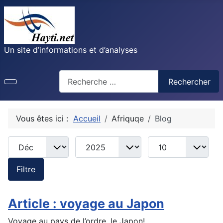
Un site d’informations et d’analyses
Recherche
Rechercher
Vous êtes ici :
Accueil
Afriquqe
Blog
Mois
Année
Afficher #
Filtres de recherche
Filtre
Article : voyage au Japon
Voyage au pays de
l’ordre
, le Japon!
…