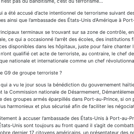
 n’est pas du banditisme, c’est du terrorisme…
qui a été accusé d’acte intentionnel de terrorisme suivant d
ubliques ainsi que l’ambassade des États-Unis d’Amérique à 
ncipaux terminaux se trouvant sur sa zone de contrôle, ent
ale, ce qui a occasionné l’arrêt des écoles, des institutio
s disponibles dans les hôpitaux, juste pour faire chanter 
n’ont qualifié cet acte de terroriste, au contraire, le che
lique nationale et internationale comme un chef révolutionn
le G9 de groupe terroriste ?
 qui a vu le jour sous la bénédiction du gouvernement haïti
ant la Commission nationale de Désarmement, Démantèlemen
le des groupes armés éparpillés dans Port-au-Prince, si on p
 harmonieux et plus sécurisé afin de faciliter les négociat
citement à accuser l’ambassade des États-Unis à Port-au-Pri
 États-Unis sont toujours au front quand il s’agit de comba
e dernier 17 citoyens américains, un présentateur des nou