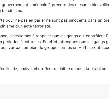
 gouvernement américain à prendre des mesures bienveillant
e banditisme.
rts pour ne pas en parler ne sont pas innocents dans un pre
itisme d’un acte terroriste.
ce, n’hésite pas à rappeler que les gangs qui contrôlent P
 périodes électorales. En effet, attendons que les gangs gê
t vous verrez combien de groupes armés en Haïti seront accu
 possible?
feuille, riz, endive, chou-fleur de laitue de mer, kohlrabi a