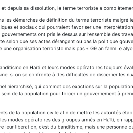
 et depuis sa dissolution, le terme terroriste a complètem
s les démarches de définition du terme terroriste malgré le
olitiques et sociaux qui pourraient favoriser une interpréta
es gouvernements ont pris le dessus sur l’ensemble des trav
ste selon que ses actes dérangent ou pas la politique gouve
ne organisation terroriste mais pas « G9 an fanmi e alye » 
anditisme en Haïti et leurs modes opératoires toujours éva
me, si on se confronte à des difficultés de discerner les nu
inel hiérarchisé, qui commet des exactions sur la populati
u sein de la population pour forcer un gouvernement à prend
de la population civile afin de mettre les autorités établie
ans les modes opératoires des groupes armés en Haïti, en r
tre leur libération, c’est du banditisme, mais une personne