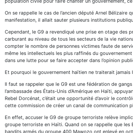
population civile pour faire chanter un gouvernement, ce
On se rappelle le cas de l’ancien député Arnel Bélizaire 
manifestation, il allait sauter plusieurs institutions p
Cependant, le G9 a revendiqué une prise en otage des pri
carburant au niveau de tous les secteurs de la vie nation
compter le nombre de personnes victimes faute de service
même les intellectuels les plus raffinés du gouvernement 
dans une lutte pour se faire accepter dans l’opinion pub
Et pourquoi le gouvernement haïtien ne traiterait jamais 
Il faut se rappeler que le G9 est une fédération de gangs
l’ambassade des États-Unis d’Amérique en Haïti, appuy
Rebel Dorcénat, c’était une opportunité d’avoir le contrô
cette commission de créer un canal de communication plus
En effet, accuser le G9 de groupe terroriste relève impli
groupe terroriste en Haïti. Quand on se rappelle que les
bandits armés du groupe 400 Mawozo ont enlevé en octobr