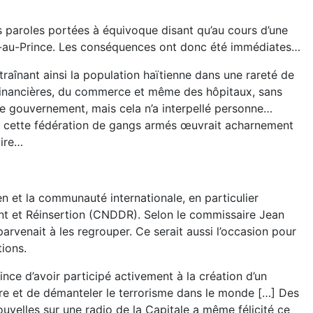
es paroles portées à équivoque disant qu’au cours d’une
Port-au-Prince. Les conséquences ont donc été immédiates…
raînant ainsi la population haïtienne dans une rareté de
ns financières, du commerce et même des hôpitaux, sans
le gouvernement, mais cela n’a interpellé personne…
f de cette fédération de gangs armés œuvrait acharnement
aire…
en et la communauté internationale, en particulier
t et Réinsertion (CNDDR). Selon le commissaire Jean
arvenait à les regrouper. Ce serait aussi l’occasion pour
ions.
nce d’avoir participé activement à la création d’un
ttre et de démanteler le terrorisme dans le monde […] Des
velles sur une radio de la Capitale a même félicité ce