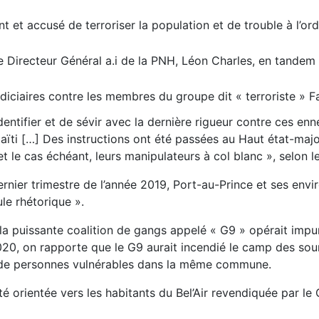
 et accusé de terroriser la population et de trouble à l’or
Le Directeur Général a.i de la PNH, Léon Charles, en tandem 
judiciaires contre les membres du groupe dit « terroriste » 
dentifier et de sévir avec la dernière rigueur contre ces enn
’Haïti […] Des instructions ont été passées au Haut état-ma
t le cas échéant, leurs manipulateurs à col blanc », selon l
nier trimestre de l’année 2019, Port-au-Prince et ses envir
le rhétorique ».
a puissante coalition de gangs appelé « G9 » opérait impu
 2020, on rapporte que le G9 aurait incendié le camp des 
ts de personnes vulnérables dans la même commune.
té orientée vers les habitants du Bel’Air revendiquée par le 