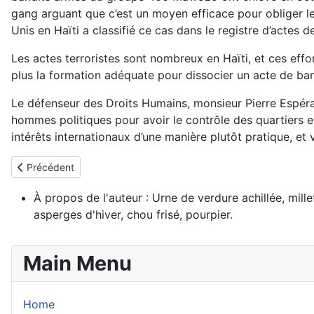
gang arguant que c’est un moyen efficace pour obliger le
Unis en Haïti a classifié ce cas dans le registre d’actes d
Les actes terroristes sont nombreux en Haïti, et ces effo
plus la formation adéquate pour dissocier un acte de band
Le défenseur des Droits Humains, monsieur Pierre Espéran
hommes politiques pour avoir le contrôle des quartiers en
intérêts internationaux d’une manière plutôt pratique, e
Article précédent : Haïti : Une « occupation » américaine est-elle
Précédent
À propos de l'auteur :
Urne de verdure achillée, mille
asperges d'hiver, chou frisé, pourpier.
Main Menu
Home