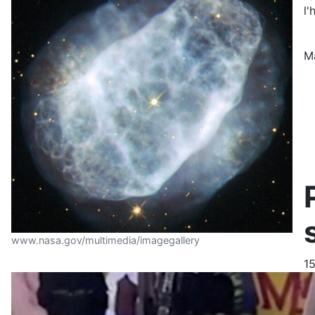
l'
M
www.nasa.gov/multimedia/imagegallery
1