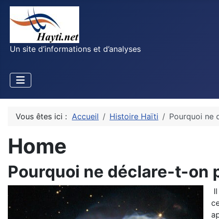
Un site d’informations et d’analyses
Vous êtes ici :
Accueil
Histoire Haïti
Pourquoi ne d
Home
Pourquoi ne déclare-t-on p
Il
ce
ap